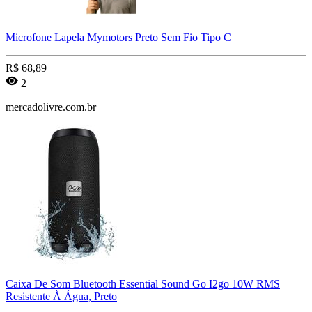
Microfone Lapela Mymotors Preto Sem Fio Tipo C
R$
68,89
2
mercadolivre.com.br
Caixa De Som Bluetooth Essential Sound Go I2go 10W RMS
Resistente À Água, Preto