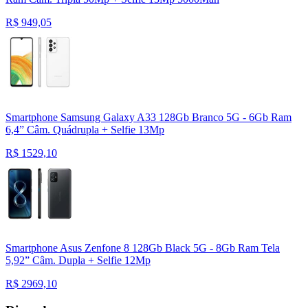
R$
949,05
Smartphone Samsung Galaxy A33 128Gb Branco 5G - 6Gb Ram
6,4” Câm. Quádrupla + Selfie 13Mp
R$
1529,10
Smartphone Asus Zenfone 8 128Gb Black 5G - 8Gb Ram Tela
5,92” Câm. Dupla + Selfie 12Mp
R$
2969,10