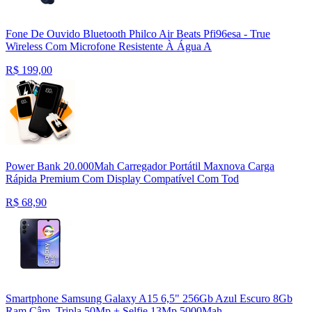
Fone De Ouvido Bluetooth Philco Air Beats Pfi96esa - True
Wireless Com Microfone Resistente À Água A
R$
199,00
Power Bank 20.000Mah Carregador Portátil Maxnova Carga
Rápida Premium Com Display Compatível Com Tod
R$
68,90
Smartphone Samsung Galaxy A15 6,5" 256Gb Azul Escuro 8Gb
Ram Câm. Tripla 50Mp + Selfie 13Mp 5000Mah