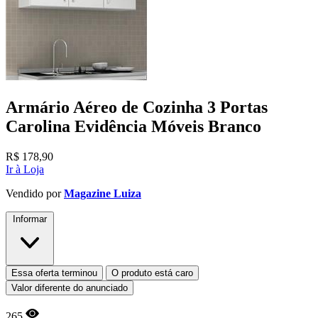
Armário Aéreo de Cozinha 3 Portas
Carolina Evidência Móveis Branco
R$
178,90
Ir à Loja
Vendido por
Magazine Luiza
Informar
Essa oferta terminou
O produto está caro
Valor diferente do anunciado
265