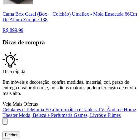
Cama Box Casal (Box + Colchão) Umaflex - Mola Ensacada 66Cm
De Altura Zurique 138
R$
899,99
Dicas de compra
Dica rápida
Em móveis e decoração, confira medidas, material, cor, prazo de
entrega e valor do frete, pois itens maiores podem ter custo de envio
mais alto.
Veja Mais Ofertas
Celulares e Telefonia Fixa
Informática e Tablets
TV, Áudio e Home
Theater
Moda, Beleza e Perfumaria
Games, Livros e Filmes
Fechar