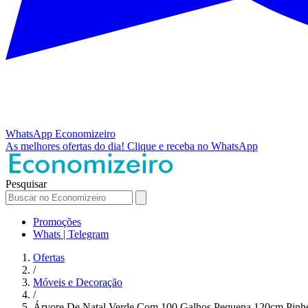
WhatsApp
Economizeiro
As melhores ofertas do dia!
Clique e receba no WhatsApp
Pesquisar
Promoções
Whats | Telegram
Ofertas
/
Móveis e Decoração
/
Árvore De Natal Verde Com 100 Galhos Pequena 120cm Pinh