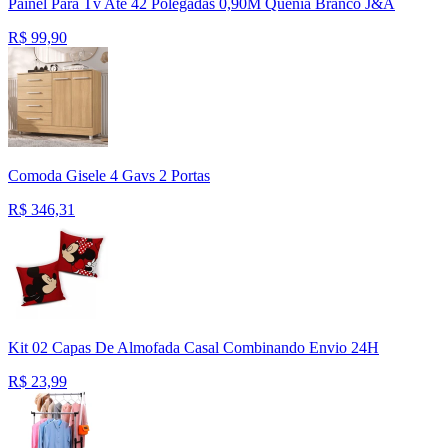
Painel Para Tv Até 42 Polegadas 0,90M Quênia Branco J&A
R$
99,90
Comoda Gisele 4 Gavs 2 Portas
R$
346,31
Kit 02 Capas De Almofada Casal Combinando Envio 24H
R$
23,99