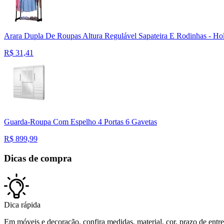
Arara Dupla De Roupas Altura Regulável Sapateira E Rodinhas - Ho
R$
31,41
Guarda-Roupa Com Espelho 4 Portas 6 Gavetas
R$
899,99
Dicas de compra
Dica rápida
Em móveis e decoração, confira medidas, material, cor, prazo de entreg