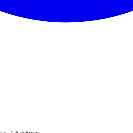
eiro - AuShopExpress