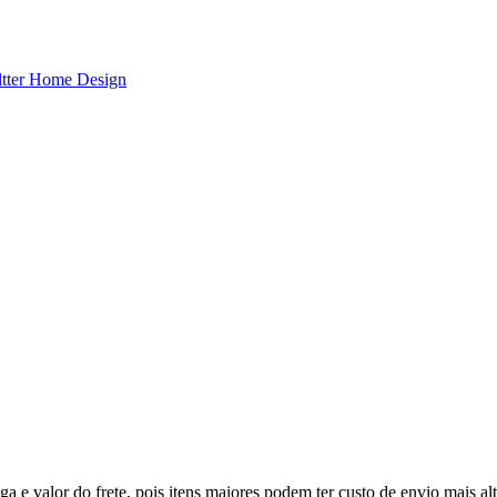
ltter Home Design
a e valor do frete, pois itens maiores podem ter custo de envio mais alt