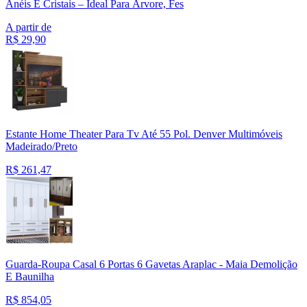
Anéis E Cristais – Ideal Para Árvore, Fes
A partir de
R$
29,90
Estante Home Theater Para Tv Até 55 Pol. Denver Multimóveis
Madeirado/Preto
R$
261,47
Guarda-Roupa Casal 6 Portas 6 Gavetas Araplac - Maia Demolição
E Baunilha
R$
854,05