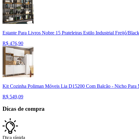
Estante Para Livros Nobre 15 Prateleiras Estilo Industrial Freijó/Bl
R$
476,90
Kit Cozinha Poliman Móveis Lia D15200 Com Balcão - Nicho Para
R$
549,09
Dicas de compra
Dica rápida