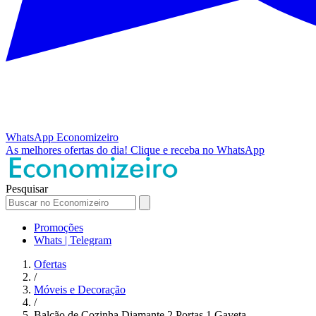
WhatsApp
Economizeiro
As melhores ofertas do dia!
Clique e receba no WhatsApp
Pesquisar
Promoções
Whats | Telegram
Ofertas
/
Móveis e Decoração
/
Balcão de Cozinha Diamante 2 Portas 1 Gaveta