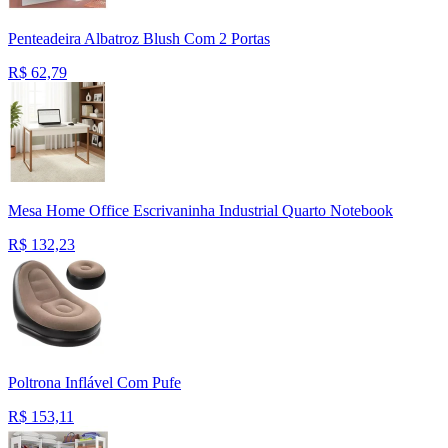
Penteadeira Albatroz Blush Com 2 Portas
R$
62,79
Mesa Home Office Escrivaninha Industrial Quarto Notebook
R$
132,23
Poltrona Inflável Com Pufe
R$
153,11