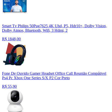
Smart Tv Philips 50Pug7625 4K Uhd, P5, Hdr10+, Dolby Vision,
Dolby Atmos, Bluetooth, Wifi, 3 Hdmi, 2
R$
1848,00
Fone De Ouvido Gamer Headset Office Call Reunião Compátivel
Ps4 Pc Xbox One Series S/X P2 Cor Preto
R$
55,90