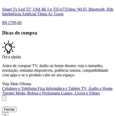
Smart Tv Led 55" Uhd 4K Lg 55Un7310psc Wi-Fi, Bluetooth, Hdr,
Inteligência Artificial Thinq Ai, Goog
R$
2799,00
Dicas de compra
Dica rápida
Antes de comprar TV, áudio ou home theater, veja o tamanho,
resolução, entradas disponíveis, potência sonora, compatibilidade
com apps e se o produto cabe no seu espaço.
Veja Mais Ofertas
Celulares e Telefonia Fixa
Informática e Tablets
TV, Áudio e Home
Theater
Moda, Beleza e Perfumaria
Games, Livros e Filmes
Fechar
×