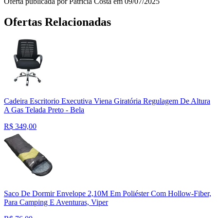
Oferta publicada por Patricia Costa em 09/07/2025
Ofertas Relacionadas
Cadeira Escritorio Executiva Viena Giratória Regulagem De Altura
A Gas Telada Preto - Bela
R$
349,00
Saco De Dormir Envelope 2,10M Em Poliéster Com Hollow-Fiber,
Para Camping E Aventuras, Viper