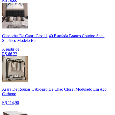
R$
76,00
Cabeceira De Cama Casal 1,40 Estofada Branco Courino Semi
Sintético Modelo Bia
A partir de
R$
66,22
Arara De Roupas Cabideiro De Chão Closet Modulado Em Aço
Carbono
R$
114,90