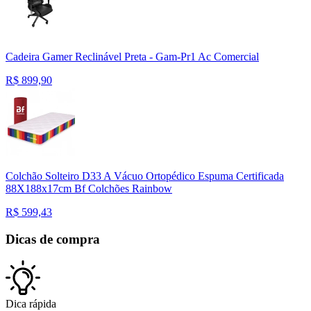
Cadeira Gamer Reclinável Preta - Gam-Pr1 Ac Comercial
R$
899,90
Colchão Solteiro D33 A Vácuo Ortopédico Espuma Certificada
88X188x17cm Bf Colchões Rainbow
R$
599,43
Dicas de compra
Dica rápida