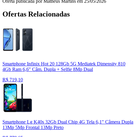
Oferta publicada por Matheus Martins em 25/05/2026
Ofertas Relacionadas
Smartphone Infinix Hot 20 128Gb 5G Mediatek Dimensity 810
4Gb Ram 6,6" Câm. Dupla + Selfie 8Mp Dual
R$
719,10
Smartphone Lg K40s 32Gb Dual Chip 4G Tela 6,1" Câmera Dupla
13Mp 5Mp Frontal 13Mp Preto