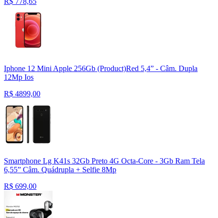
R$
778,65
Iphone 12 Mini Apple 256Gb (Product)Red 5,4” - Câm. Dupla
12Mp Ios
R$
4899,00
Smartphone Lg K41s 32Gb Preto 4G Octa-Core - 3Gb Ram Tela
6,55” Câm. Quádrupla + Selfie 8Mp
R$
699,00