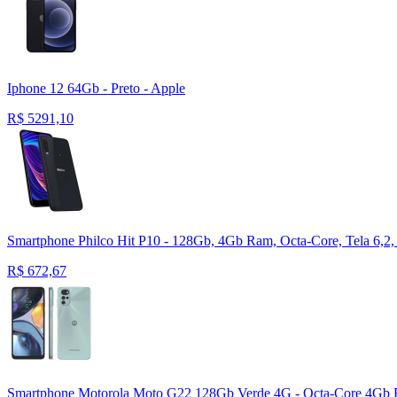
Iphone 12 64Gb - Preto - Apple
R$
5291,10
Smartphone Philco Hit P10 - 128Gb, 4Gb Ram, Octa-Core, Tela 6,2,
R$
672,67
Smartphone Motorola Moto G22 128Gb Verde 4G - Octa-Core 4Gb 