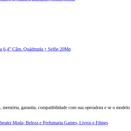
 6,4” Câm. Quádrupla + Selfie 20Mp
o, memória, garantia, compatibilidade com sua operadora e se o modelo
heater
Moda, Beleza e Perfumaria
Games, Livros e Filmes