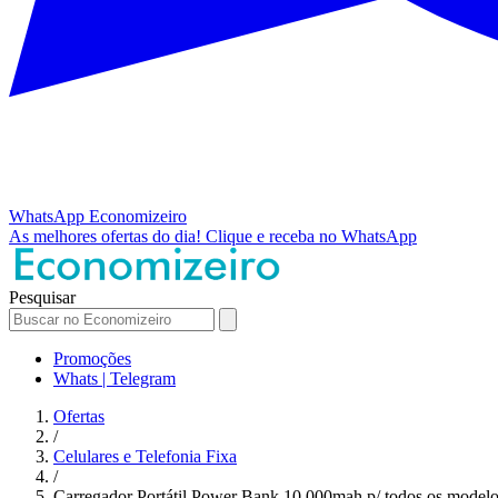
WhatsApp
Economizeiro
As melhores ofertas do dia!
Clique e receba no WhatsApp
Pesquisar
Promoções
Whats | Telegram
Ofertas
/
Celulares e Telefonia Fixa
/
Carregador Portátil Power Bank 10.000mah p/ todos os model