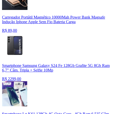
Carregador Portátil Magnético 10000Mah Power Bank Magsafe
Indução Iphone Apple Sem Fio Bateria Carga
R$
89,00
Smartphone Samsung Galaxy S24 Fe 128Gb Grafite 5G 8Gb Ram
6,7" Câm. Tripla + Selfie 10Mp
R$
2299,00
Smartphone Lg K61 128Gb 4G Octa-Core - 4Gb Ram 6,53” Câm.