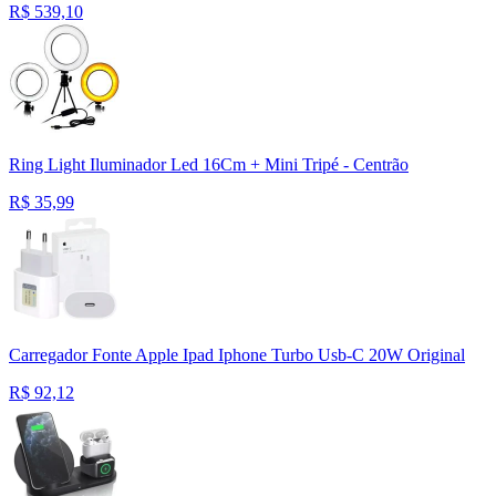
R$
539,10
Ring Light Iluminador Led 16Cm + Mini Tripé - Centrão
R$
35,99
Carregador Fonte Apple Ipad Iphone Turbo Usb-C 20W Original
R$
92,12