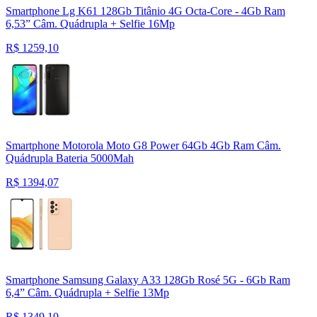
Smartphone Lg K61 128Gb Titânio 4G Octa-Core - 4Gb Ram
6,53” Câm. Quádrupla + Selfie 16Mp
R$
1259,10
Smartphone Motorola Moto G8 Power 64Gb 4Gb Ram Câm.
Quádrupla Bateria 5000Mah
R$
1394,07
Smartphone Samsung Galaxy A33 128Gb Rosé 5G - 6Gb Ram
6,4” Câm. Quádrupla + Selfie 13Mp
R$
1349,10