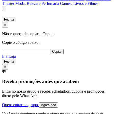
Theater
Moda, Beleza e Perfumaria
Games, Livros e Filmes
Fechar
×
Não esqueça de copiar o Cupom
Copie o código abaixo:
Copiar
Ir à Loja
Fechar
×
💸
Receba promoções antes que acabem
Entre no nosso grupo e receba achadinhos, cupons e promoções
direto pelo WhatsApp.
Quero entrar no grupo
Agora não
Você pode continuar vendo a oferta na aba que acabou de abrir.