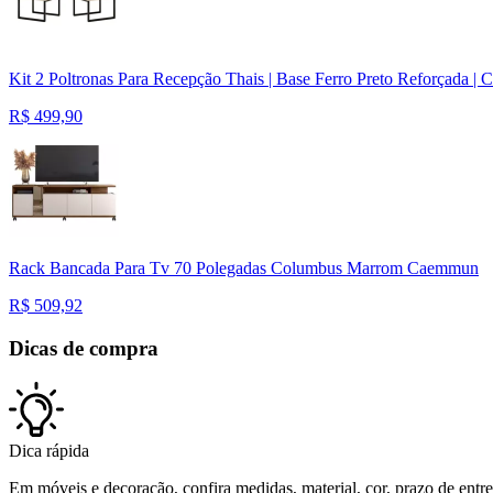
Kit 2 Poltronas Para Recepção Thais | Base Ferro Preto Reforçada | C
R$
499,90
Rack Bancada Para Tv 70 Polegadas Columbus Marrom Caemmun
R$
509,92
Dicas de compra
Dica rápida
Em móveis e decoração, confira medidas, material, cor, prazo de entreg