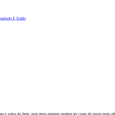
onforto E Estilo
a e valor do frete, pois itens maiores podem ter custo de envio mais alt