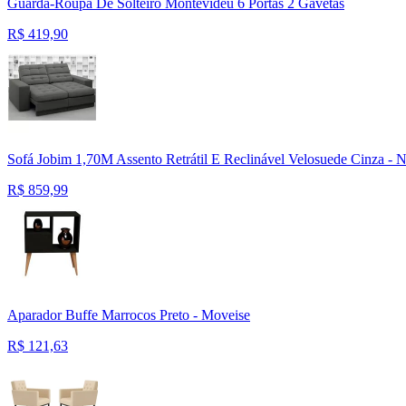
Guarda-Roupa De Solteiro Montevideu 6 Portas 2 Gavetas
R$
419,90
Sofá Jobim 1,70M Assento Retrátil E Reclinável Velosuede Cinza - N
R$
859,99
Aparador Buffe Marrocos Preto - Moveise
R$
121,63