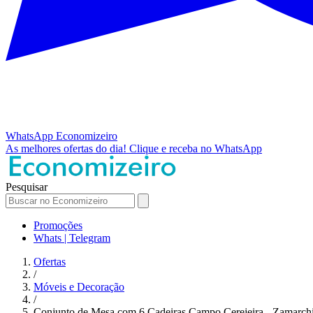
WhatsApp
Economizeiro
As melhores ofertas do dia!
Clique e receba no WhatsApp
Pesquisar
Promoções
Whats | Telegram
Ofertas
/
Móveis e Decoração
/
Conjunto de Mesa com 6 Cadeiras Campo Cerejeira - Zamarch