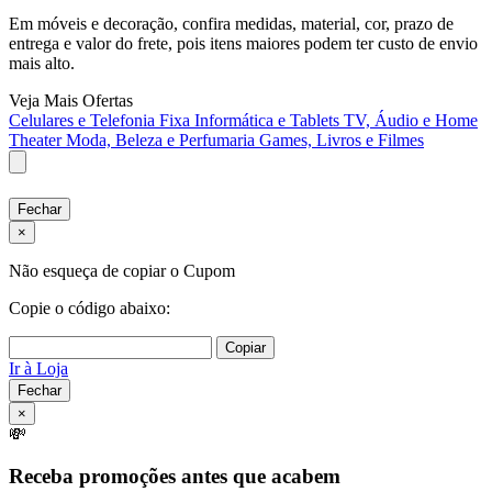
Em móveis e decoração, confira medidas, material, cor, prazo de
entrega e valor do frete, pois itens maiores podem ter custo de envio
mais alto.
Veja Mais Ofertas
Celulares e Telefonia Fixa
Informática e Tablets
TV, Áudio e Home
Theater
Moda, Beleza e Perfumaria
Games, Livros e Filmes
Fechar
×
Não esqueça de copiar o Cupom
Copie o código abaixo:
Copiar
Ir à Loja
Fechar
×
💸
Receba promoções antes que acabem