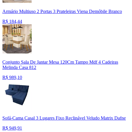
Armário Multiuso 2 Portas 3 Prateleiras Viena Demóbile Branco
R$
184,44
Conjunto Sala De Jantar Mesa 120Cm Tampo Mdf 4 Cadeiras
Melinda Casa 812
R$
989,10
Sofá-Cama Casal 3 Lugares Fixo Reclinável Veludo Matrix Dafne
R$
949,91