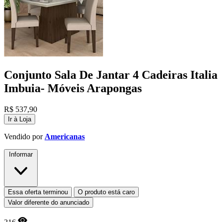
Conjunto Sala De Jantar 4 Cadeiras Italia
Imbuia- Móveis Arapongas
R$
537,90
Ir à Loja
Vendido por
Americanas
Informar
Essa oferta terminou
O produto está caro
Valor diferente do anunciado