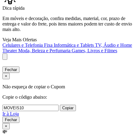
Dica rápida
Em móveis e decoração, confira medidas, material, cor, prazo de
entrega e valor do frete, pois itens maiores podem ter custo de envio
mais alto.
Veja Mais Ofertas
Celulares e Telefonia Fixa
Informática e Tablets
TV, Áudio e Home
Theater
Moda, Beleza e Perfumaria
Games, Livros e Filmes
Fechar
×
Não esqueça de copiar o Cupom
Copie o código abaixo:
Copiar
Ir à Loja
Fechar
×
💸