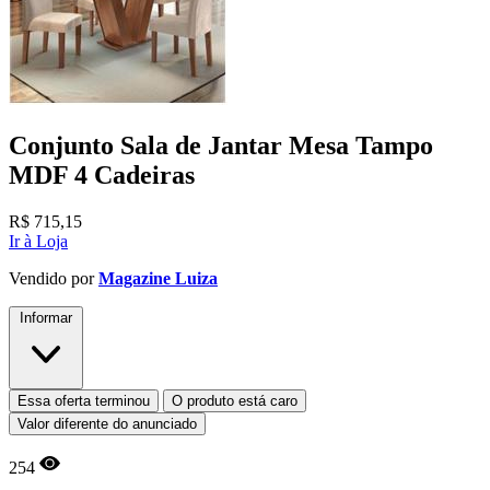
Conjunto Sala de Jantar Mesa Tampo
MDF 4 Cadeiras
R$
715,15
Ir à Loja
Vendido por
Magazine Luiza
Informar
Essa oferta terminou
O produto está caro
Valor diferente do anunciado
254