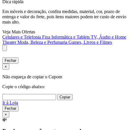
Dica rápida
Em móveis e decoração, confira medidas, material, cor, prazo de
entrega e valor do frete, pois itens maiores podem ter custo de envio
mais alto.
Veja Mais Ofertas
Celulares e Telefonia Fixa
Informática e Tablets
TV, Áudio e Home
Theater
Moda, Beleza e Perfumaria
Games, Livros e Filmes
Fechar
×
Não esqueça de copiar o Cupom
Copie o código abaixo:
Copiar
Ir à Loja
Fechar
×
💸