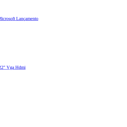
Microsoft Lançamento
 22" Vga Hdmi