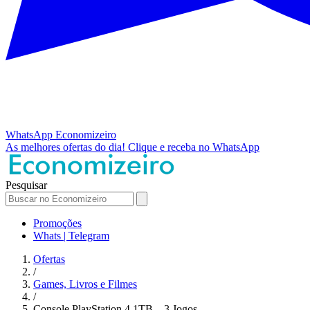
WhatsApp
Economizeiro
As melhores ofertas do dia!
Clique e receba no WhatsApp
Pesquisar
Promoções
Whats | Telegram
Ofertas
/
Games, Livros e Filmes
/
Console PlayStation 4 1TB – 3 Jogos