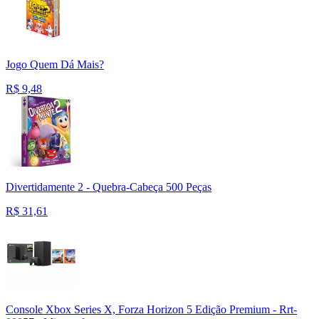
Jogo Quem Dá Mais?
R$
9,48
Divertidamente 2 - Quebra-Cabeça 500 Peças
R$
31,61
Console Xbox Series X, Forza Horizon 5 Edição Premium - Rrt-