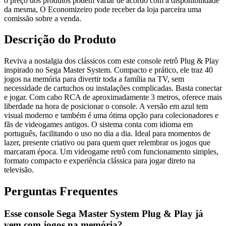
o preço dos produtos podem variar de acordo com a disponibilidade
da mesma, O Economizeiro pode receber da loja parceira uma
comissão sobre a venda.
Descrição do Produto
Reviva a nostalgia dos clássicos com este console retrô Plug & Play
inspirado no Sega Master System. Compacto e prático, ele traz 40
jogos na memória para divertir toda a família na TV, sem
necessidade de cartuchos ou instalações complicadas. Basta conectar
e jogar. Com cabo RCA de aproximadamente 3 metros, oferece mais
liberdade na hora de posicionar o console. A versão em azul tem
visual moderno e também é uma ótima opção para colecionadores e
fãs de videogames antigos. O sistema conta com idioma em
português, facilitando o uso no dia a dia. Ideal para momentos de
lazer, presente criativo ou para quem quer relembrar os jogos que
marcaram época. Um videogame retrô com funcionamento simples,
formato compacto e experiência clássica para jogar direto na
televisão.
Perguntas Frequentes
Esse console Sega Master System Plug & Play já
vem com jogos na memória?