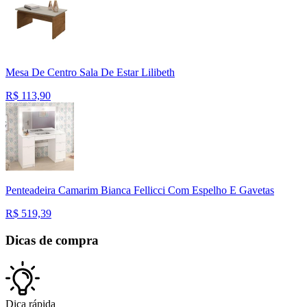
Mesa De Centro Sala De Estar Lilibeth
R$
113,90
Penteadeira Camarim Bianca Fellicci Com Espelho E Gavetas
R$
519,39
Dicas de compra
Dica rápida