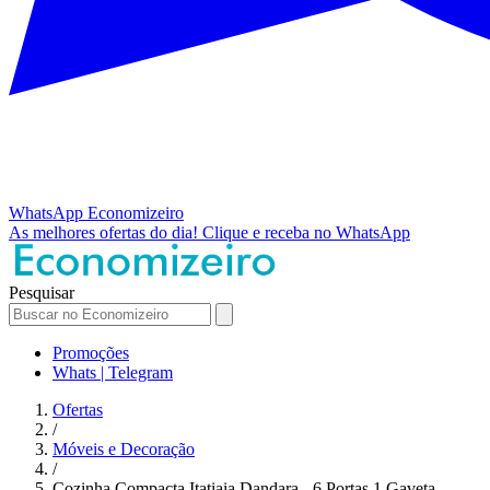
WhatsApp
Economizeiro
As melhores ofertas do dia!
Clique e receba no WhatsApp
Pesquisar
Promoções
Whats | Telegram
Ofertas
/
Móveis e Decoração
/
Cozinha Compacta Itatiaia Dandara - 6 Portas 1 Gaveta