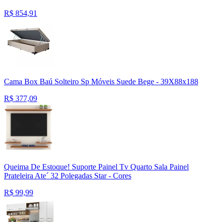
R$
854,91
Cama Box Baú Solteiro Sp Móveis Suede Bege - 39X88x188
R$
377,09
Queima De Estoque! Suporte Painel Tv Quarto Sala Painel
Prateleira Ate´ 32 Polegadas Star - Cores
R$
99,99