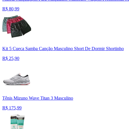
R$
80,99
Kit 5 Cueca Samba Canção Masculino Short De Dormir Shortinho
R$
25,90
Tênis Mizuno Wave Titan 3 Masculino
R$
175,99