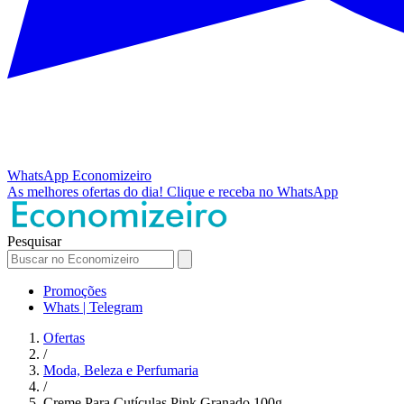
WhatsApp
Economizeiro
As melhores ofertas do dia!
Clique e receba no WhatsApp
Pesquisar
Promoções
Whats | Telegram
Ofertas
/
Moda, Beleza e Perfumaria
/
Creme Para Cutículas Pink Granado 100g