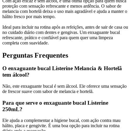
Com ação eficaz e sem álcool, é uma ótima opção para quem busca
proteção com sensação refrescante e menos ardência. O sabor de
melancia com hortelã deixa o uso mais agradável e ajuda a manter o
hálito fresco por mais tempo.
Ideal para incluir na rotina após as refeições, antes de sair de casa ou
no cuidado diário com dentes e gengivas. Um enxaguante bucal
refrescante, prático e confiável para quem quer uma limpeza
completa com suavidade.
Perguntas Frequentes
O enxaguante bucal Listerine Melancia & Hortelã
tem álcool?
Não, este enxaguante bucal é sem álcool. Ele oferece uma sensação
de frescor suave com sabor de melancia e hortelã.
Para que serve o enxaguante bucal Listerine
250mL?
Ele ajuda a complementar a higiene bucal, com ação contra mau
hálito, placa e gengivite. É uma boa opção para incluir na rotina
diária após a escovação.