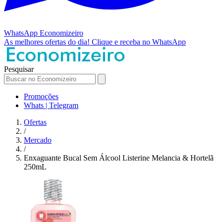
WhatsApp
Economizeiro
As melhores ofertas do dia!
Clique e receba no WhatsApp
Pesquisar
Promoções
Whats | Telegram
Ofertas
/
Mercado
/
Enxaguante Bucal Sem Álcool Listerine Melancia & Hortelã
250mL