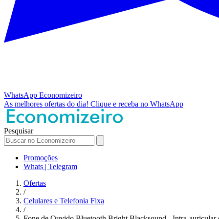
WhatsApp
Economizeiro
As melhores ofertas do dia!
Clique e receba no WhatsApp
Pesquisar
Promoções
Whats | Telegram
Ofertas
/
Celulares e Telefonia Fixa
/
Fone de Ouvido Bluetooth Bright Blacksound - Intra-auricular