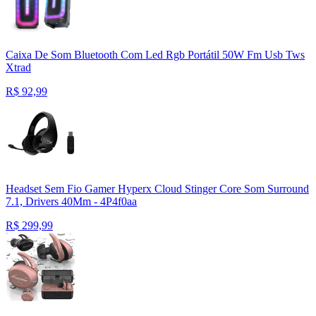
Caixa De Som Bluetooth Com Led Rgb Portátil 50W Fm Usb Tws
Xtrad
R$
92,99
Headset Sem Fio Gamer Hyperx Cloud Stinger Core Som Surround
7.1, Drivers 40Mm - 4P4f0aa
R$
299,99