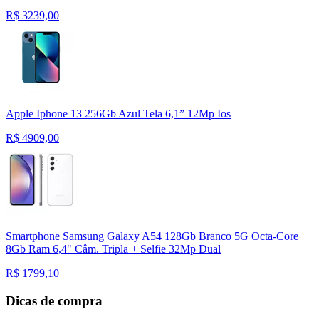
R$
3239,00
Apple Iphone 13 256Gb Azul Tela 6,1” 12Mp Ios
R$
4909,00
Smartphone Samsung Galaxy A54 128Gb Branco 5G Octa-Core
8Gb Ram 6,4" Câm. Tripla + Selfie 32Mp Dual
R$
1799,10
Dicas de compra