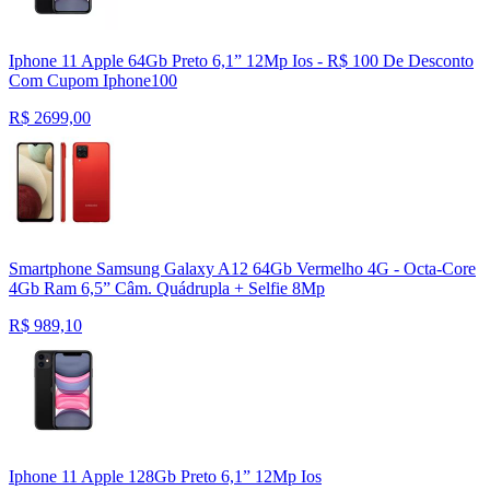
Iphone 11 Apple 64Gb Preto 6,1” 12Mp Ios - R$ 100 De Desconto
Com Cupom Iphone100
R$
2699,00
Smartphone Samsung Galaxy A12 64Gb Vermelho 4G - Octa-Core
4Gb Ram 6,5” Câm. Quádrupla + Selfie 8Mp
R$
989,10
Iphone 11 Apple 128Gb Preto 6,1” 12Mp Ios