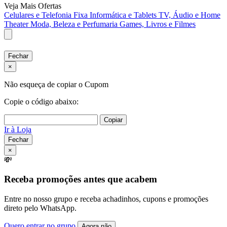
Veja Mais Ofertas
Celulares e Telefonia Fixa
Informática e Tablets
TV, Áudio e Home
Theater
Moda, Beleza e Perfumaria
Games, Livros e Filmes
Fechar
×
Não esqueça de copiar o Cupom
Copie o código abaixo:
Copiar
Ir à Loja
Fechar
×
💸
Receba promoções antes que acabem
Entre no nosso grupo e receba achadinhos, cupons e promoções
direto pelo WhatsApp.
Quero entrar no grupo
Agora não