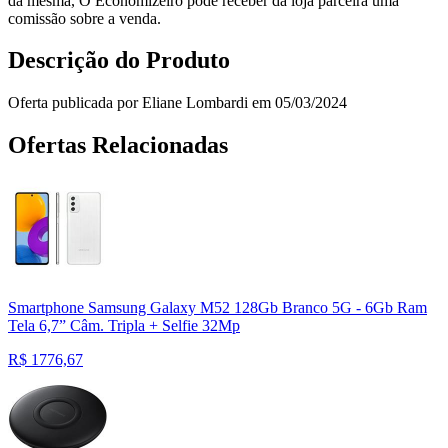
da mesma, O Economizeiro pode receber da loja parceira uma
comissão sobre a venda.
Descrição do Produto
Oferta publicada por Eliane Lombardi em 05/03/2024
Ofertas Relacionadas
Smartphone Samsung Galaxy M52 128Gb Branco 5G - 6Gb Ram
Tela 6,7” Câm. Tripla + Selfie 32Mp
R$
1776,67