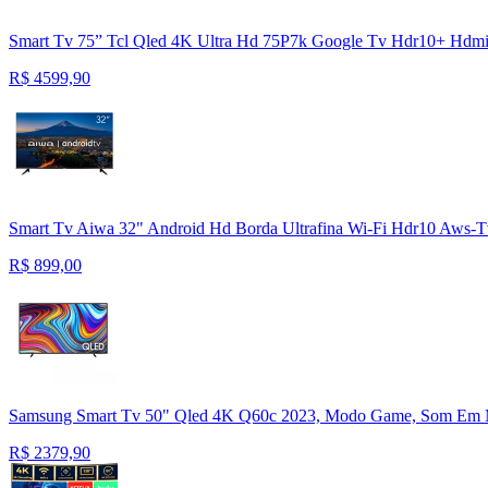
Smart Tv 75” Tcl Qled 4K Ultra Hd 75P7k Google Tv Hdr10+ Hdmi 
R$
4599,90
Smart Tv Aiwa 32" Android Hd Borda Ultrafina Wi-Fi Hdr10 Aws-
R$
899,00
Samsung Smart Tv 50" Qled 4K Q60c 2023, Modo Game, Som Em Mo
R$
2379,90