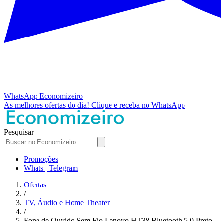
WhatsApp
Economizeiro
As melhores ofertas do dia!
Clique e receba no WhatsApp
Pesquisar
Promoções
Whats | Telegram
Ofertas
/
TV, Áudio e Home Theater
/
Fone de Ouvido Sem Fio Lenovo HT38 Bluetooth 5.0 Preto