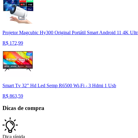
Projetor Magcubic Hy300 Original Portátil Smart Android 11 4K Ult
R$
172,99
Smart Tv 32” Hd Led Semp R6500 Wi-Fi - 3 Hdmi 1 Usb
R$
863,59
Dicas de compra
Dica rápida