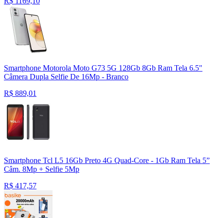
R$
1169,10
Smartphone Motorola Moto G73 5G 128Gb 8Gb Ram Tela 6.5"
Câmera Dupla Selfie De 16Mp - Branco
R$
889,01
Smartphone Tcl L5 16Gb Preto 4G Quad-Core - 1Gb Ram Tela 5”
Câm. 8Mp + Selfie 5Mp
R$
417,57