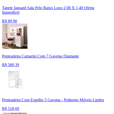
Tapete Jaguard Sala Pelo Baixo Luxo 2,00 X 1,40 Oferta
Imperdível
R$
89,90
Penteadeira Camarim Com 7 Gavetas Diamante
R$
589,39
Penteadeira Com Espelho 5 Gavetas - Politorno Móveis Linden
R$
518,69