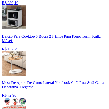
R$
989,10
Balcão Para Cooktop 5 Bocas 2 Nichos Para Forno Turim Kaiki
Móveis
R$
157,79
Mesa De Apoio De Canto Lateral Notebook Café Para Sofá Cama
Decorativa Elegante
R$
72,90