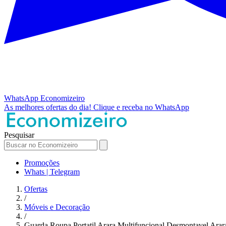
WhatsApp
Economizeiro
As melhores ofertas do dia!
Clique e receba no WhatsApp
Pesquisar
Promoções
Whats | Telegram
Ofertas
/
Móveis e Decoração
/
Guarda Roupa Portatil Arara Multifuncional Desmontavel Ara