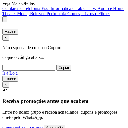
Veja Mais Ofertas
Celulares e Telefonia Fixa
Informática e Tablets
TV, Áudio e Home
Theater
Moda, Beleza e Perfumaria
Games, Livros e Filmes
Fechar
×
Não esqueça de copiar o Cupom
Copie o código abaixo:
Copiar
Ir à Loja
Fechar
×
💸
Receba promoções antes que acabem
Entre no nosso grupo e receba achadinhos, cupons e promoções
direto pelo WhatsApp.
Quero entrar no grupo
Agora não