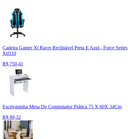
Cadeira Gamer Xt Racer Reclinável Preta E Azul - Force Series
Xtf110
R$
750,41
Escrivaninha Mesa De Computador Prática 75 X 60X 34Cm
R$
89,32