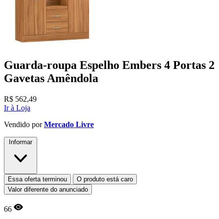
Guarda-roupa Espelho Embers 4 Portas 2
Gavetas Amêndola
R$
562,49
Ir à Loja
Vendido por
Mercado Livre
Informar
Essa oferta terminou
O produto está caro
Valor diferente do anunciado
66