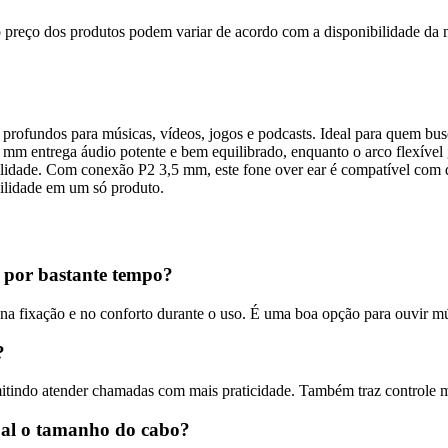
, o preço dos produtos podem variar de acordo com a disponibilidade d
undos para músicas, vídeos, jogos e podcasts. Ideal para quem busca 
 mm entrega áudio potente e bem equilibrado, enquanto o arco flexível 
gilidade. Com conexão P2 3,5 mm, este fone over ear é compatível com 
bilidade em um só produto.
 por bastante tempo?
 na fixação e no conforto durante o uso. É uma boa opção para ouvir mú
?
do atender chamadas com mais praticidade. Também traz controle multi
ual o tamanho do cabo?