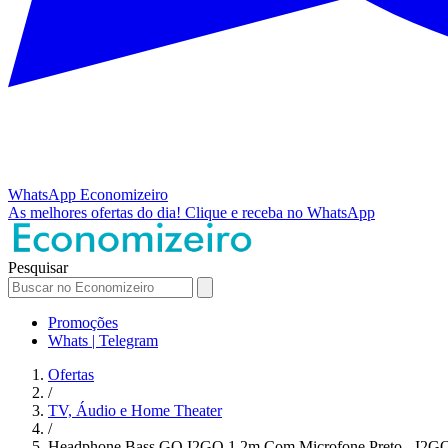
WhatsApp
Economizeiro
As melhores ofertas do dia!
Clique e receba no WhatsApp
Pesquisar
Promoções
Whats | Telegram
Ofertas
/
TV, Áudio e Home Theater
/
Headphone Bass GO I2GO 1,2m Com Microfone Preto - I2GO