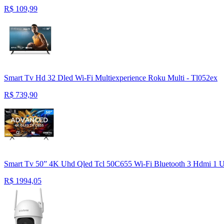
R$
109,99
Smart Tv Hd 32 Dled Wi-Fi Multiexperience Roku Multi - Tl052ex
R$
739,90
Smart Tv 50” 4K Uhd Qled Tcl 50C655 Wi-Fi Bluetooth 3 Hdmi 1 
R$
1994,05