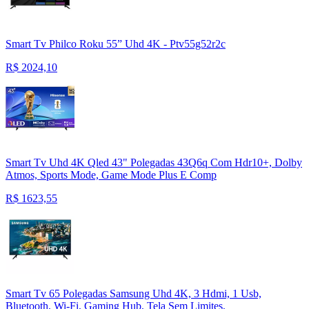
Smart Tv Philco Roku 55” Uhd 4K - Ptv55g52r2c
R$
2024,10
Smart Tv Uhd 4K Qled 43" Polegadas 43Q6q Com Hdr10+, Dolby
Atmos, Sports Mode, Game Mode Plus E Comp
R$
1623,55
Smart Tv 65 Polegadas Samsung Uhd 4K, 3 Hdmi, 1 Usb,
Bluetooth, Wi-Fi, Gaming Hub, Tela Sem Limites,