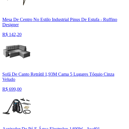
Mesa De Centro No Estilo Industrial Pinus De Estufa - Ruffino
Designer
R$
142,20
Sofá De Canto Retrátil 1,93M Cama 5 Lugares Tóquio Cinza
Veludo
R$
699,00
Aspirador De Pó E Água Electrolux 1400W - Awd01