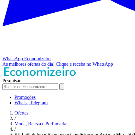
WhatsApp
Economizeiro
As melhores ofertas do dia!
Clique e receba no WhatsApp
Pesquisar
Promoções
Whats | Telegram
Ofertas
/
Moda, Beleza e Perfumaria
/
Kit Latifah Inoar Shampoo e Condicionador Argan e Mirra 50