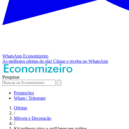
WhatsApp
Economizeiro
As melhores ofertas do dia!
Clique e receba no WhatsApp
Pesquisar
Promoções
Whats | Telegram
Ofertas
/
Móveis e Decoração
/
Kit poltrona nina + puff bege pes palitos