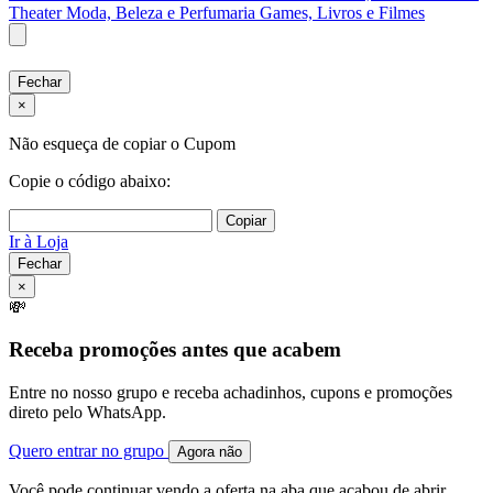
Theater
Moda, Beleza e Perfumaria
Games, Livros e Filmes
Fechar
×
Não esqueça de copiar o Cupom
Copie o código abaixo:
Copiar
Ir à Loja
Fechar
×
💸
Receba promoções antes que acabem
Entre no nosso grupo e receba achadinhos, cupons e promoções
direto pelo WhatsApp.
Quero entrar no grupo
Agora não
Você pode continuar vendo a oferta na aba que acabou de abrir.