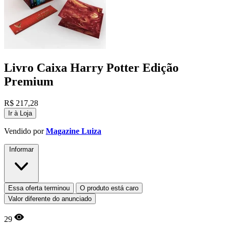
Livro Caixa Harry Potter Edição
Premium
R$
217,28
Ir à Loja
Vendido por
Magazine Luiza
Informar
Essa oferta terminou
O produto está caro
Valor diferente do anunciado
29