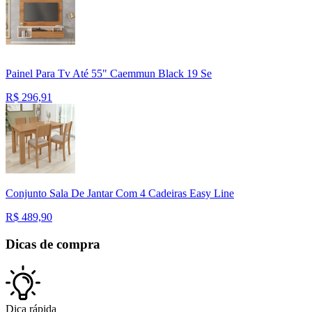
Painel Para Tv Até 55" Caemmun Black 19 Se
R$
296,91
Conjunto Sala De Jantar Com 4 Cadeiras Easy Line
R$
489,90
Dicas de compra
Dica rápida