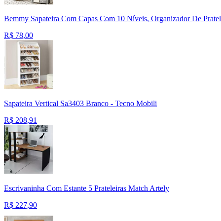
Bemmy Sapateira Com Capas Com 10 Níveis, Organizador De Pratelei
R$
78,00
Sapateira Vertical Sa3403 Branco - Tecno Mobili
R$
208,91
Escrivaninha Com Estante 5 Prateleiras Match Artely
R$
227,90