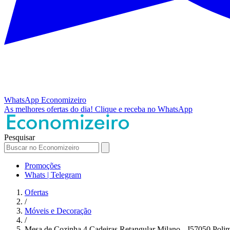
WhatsApp
Economizeiro
As melhores ofertas do dia!
Clique e receba no WhatsApp
Pesquisar
Promoções
Whats | Telegram
Ofertas
/
Móveis e Decoração
/
Mesa de Cozinha 4 Cadeiras Retangular Milano - J57050 Pol