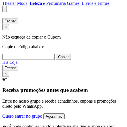
Theater
Moda, Beleza e Perfumaria
Games, Livros e Filmes
Fechar
×
Não esqueça de copiar o Cupom
Copie o código abaixo:
Copiar
Ir à Loja
Fechar
×
💸
Receba promoções antes que acabem
Entre no nosso grupo e receba achadinhos, cupons e promoções
direto pelo WhatsApp.
Quero entrar no grupo
Agora não
Você pode continuar vendo a oferta na aba que acabou de abrir.