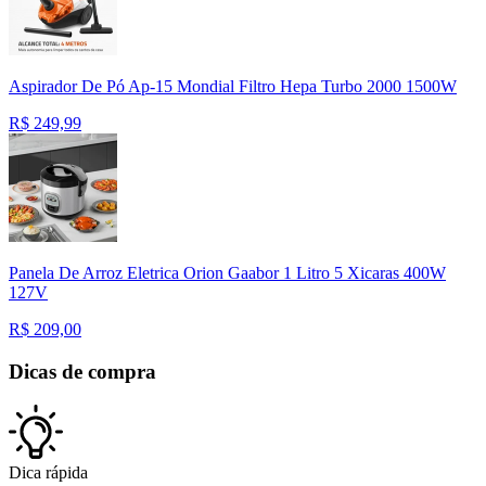
Aspirador De Pó Ap-15 Mondial Filtro Hepa Turbo 2000 1500W
R$
249,99
Panela De Arroz Eletrica Orion Gaabor 1 Litro 5 Xicaras 400W
127V
R$
209,00
Dicas de compra
Dica rápida