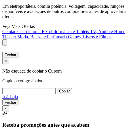
Em eletroportáteis, confira potência, voltagem, capacidade, funções
disponíveis e avaliações de outros compradores antes de aproveitar a
oferta.
Veja Mais Ofertas
Celulares e Telefonia Fixa
Informática e Tablets
TV, Áudio e Home
Theater
Moda, Beleza e Perfumaria
Games, Livros e Filmes
Fechar
×
Não esqueça de copiar o Cupom
Copie o código abaixo:
Copiar
Ir à Loja
Fechar
×
💸
Receba promoções antes que acabem