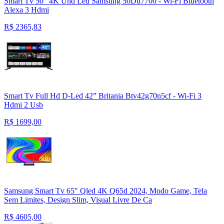
Smart Tv 50” 4K Uhd Led Samsung 50Du7700 - Wi-Fi Bluetooth
Alexa 3 Hdmi
R$
2365,83
Smart Tv Full Hd D-Led 42” Britania Btv42g70n5cf - Wi-Fi 3
Hdmi 2 Usb
R$
1699,00
Samsung Smart Tv 65" Qled 4K Q65d 2024, Modo Game, Tela
Sem Limites, Design Slim, Visual Livre De Ca
R$
4605,00